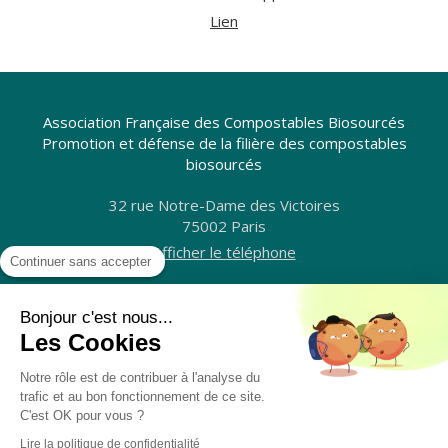
Lien
Association Française des Compostables Biosourcés
Promotion et défense de la filière des compostables
biosourcés
32 rue Notre-Dame des Victoires
75002
Paris
Afficher le téléphone
Continuer sans accepter
L'AFCB
Bonjour c'est nous...
Contact
Les Cookies
Plan du site
Notre rôle est de contribuer à l'analyse du
Mentions légales
trafic et au bon fonctionnement de ce site.
C'est OK pour vous ?
Lire la politique de confidentialité